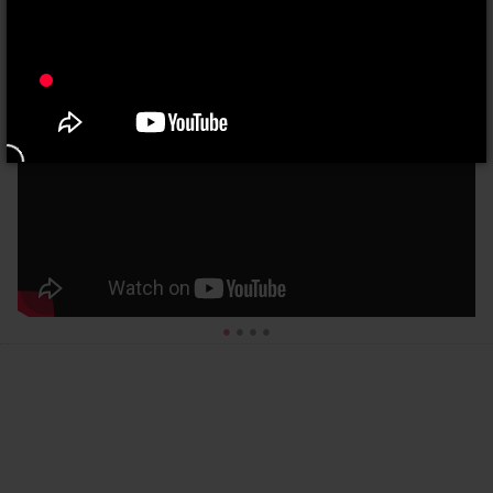
●
●
●
●