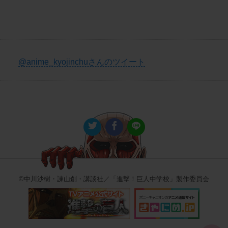
@anime_kyojinchuさんのツイート
©中川沙樹・諫山創・講談社／「進撃！巨人中学校」製作委員会